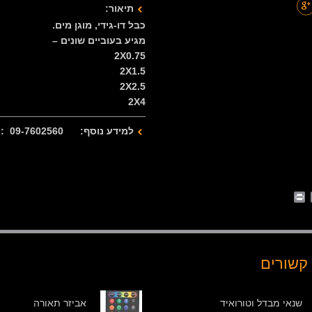
תיאור:
כבל דו-גידי, מוגן מים.
מגיע בעוביים שונים –
2X0.75
2X1.5
2X2.5
2X4
למידע נוסף: 09-7602560 : 077-2122280
Print
Whats
Email
Fa
קשורים
שנאי מבדל וטורואיד
אביזר תאורה