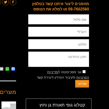
מוזמנים ליצור איתנו קשר בטלפון
09-7602560 או למלא את הטופס
App
cebook
אני מסכים/מה ל
מדיניות
הפרטיות
ולעיבוד המידע ליצירת קשר
מוצרים 
קטלוג גופי תאורת גן וחוץ