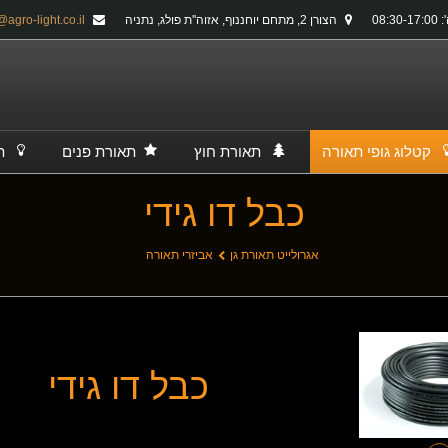
08:30-
הצורן 2, מתחם יוחננוף, אזוה''ת פולג, נתניה
info@agro-light.co.il
קטלוג גופי תאורה
תאורת חוץ
תאורת פנים
ת
כבל דו גידי
אגרולייט תאורת גן
אביזרי תאורה
כבל דו גידי