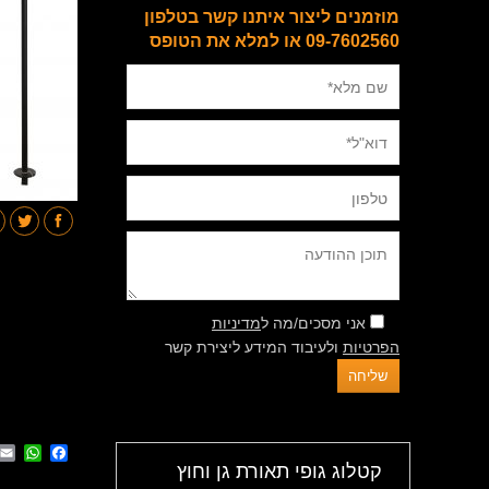
מוזמנים ליצור איתנו קשר בטלפון
09-7602560 או למלא את הטופס
אני מסכים/מה ל
מדיניות
הפרטיות
ולעיבוד המידע ליצירת קשר
App
cebook
קטלוג גופי תאורת גן וחוץ