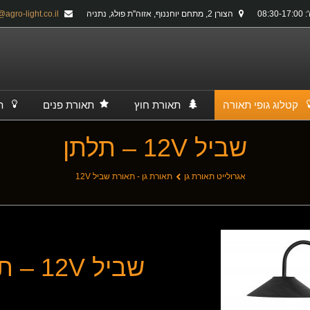
08:30-
הצורן 2, מתחם יוחננוף, אזוה''ת פולג, נתניה
info@agro-light.co.il
קטלוג גופי תאורה
תאורת חוץ
תאורת פנים
ת
שביל 12V – תלתן
אגרולייט תאורת גן
תאורת גן - תאורת שביל 12V
שביל 12V – תלתן