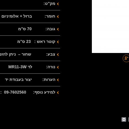
מק”ט:
חומר: ברזל + אלומיניום
גובה: 70 ס”מ
קוטר ראש : 23 ס”מ
צבע: שחור – ניתן להזמין ב
נורה: לד MR11-3W
הערות: יצור בעבודת יד
למידע נוסף: 09-7602560 : 077-2122280
Print
Whats
Email
Fa