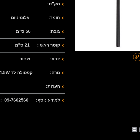
מק”ט:
חומר: אלומיניום
גובה: 50 ס”מ
קוטר ראש : 21 ס”מ
צבע: שחור
נורה: קפסולה לד G4 4.5W
הערות:
למידע נוסף: 09-7602560 : 077-2122280
Print
Whats
Email
Fa