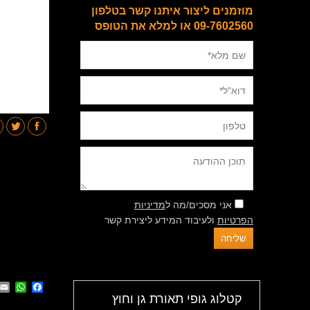
מוזמנים ליצור איתנו קשר בטלפון
09-7602560 או למלא את הטופס
אני מסכים/מה ל
מדיניות
הפרטיות
ולעיבוד המידע ליצירת קשר
App
cebook
קטלוג גופי תאורת גן וחוץ