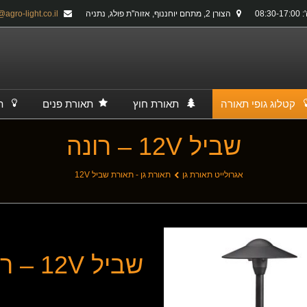
08:30-
הצורן 2, מתחם יוחננוף, אזוה''ת פולג, נתניה
info@agro-light.co.il
קטלוג גופי תאורה
תאורת חוץ
תאורת פנים
ת
שביל 12V – רונה
אגרולייט תאורת גן
תאורת גן - תאורת שביל 12V
שביל 12V – רונה