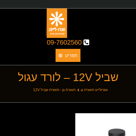
09-7602560
תפריט
שביל 12V – לורד עגול
תאורת גן
אודותינו
You are here:
אגרולייט תאורת גן
תאורת גן - תאורת שביל 12V
קטלוג גופי תאורה
תאורת חוץ
תאורת פנים