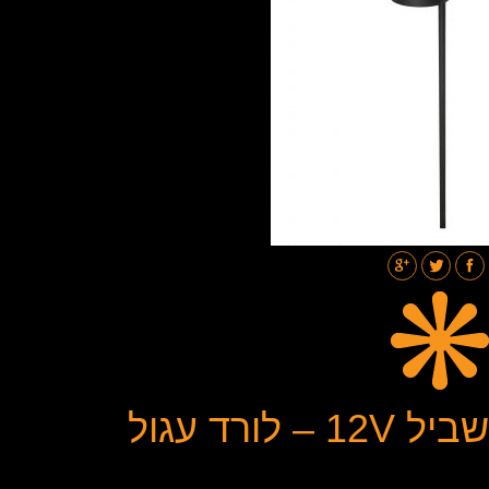
תאורת רחובות
בלוג
גלריות
צור קשר
שביל 12V – לורד עגול