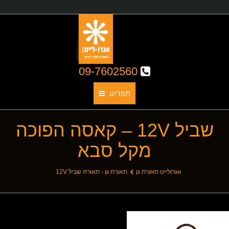
09-7602560
תפריט
שביל 12V – קאסה הפוכה
תאורת גן
מקל סבא
אודותינו
קטלוג גופי תאורה
You are here:
אגרולייט תאורת גן
תאורת גן - תאורת שביל 12V
תאורת חוץ
תאורת פנים