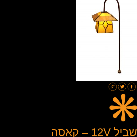
תאורת רחובות
בלוג
גלריות
צור קשר
שביל 12V – קאסה