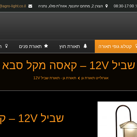
08:30-
הצורן 2, מתחם יוחננוף, אזוה''ת פולג, נתניה
info@agro-light.co.il
קטלוג גופי תאורה
תאורת חוץ
תאורת פנים
ת
שביל 12V – קאסה מקל סבא
אגרולייט תאורת גן
תאורת גן - תאורת שביל 12V
שביל 12V – קאסה מקל סבא