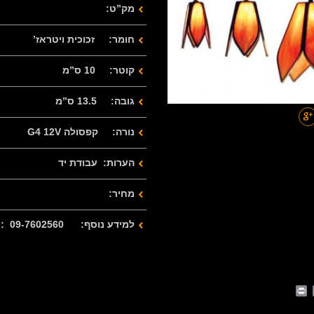
מק”ט:
חומר: זכוכית ויטראז’
קוטר: 10 ס”מ
גובה: 13.5 ס”מ
נורה: קפסולה G4 12V
הערות: עבודת יד
מחיר:
למידע נוסף: 09-7602560 : 077-2122280
Print
Whats
Email
Fa