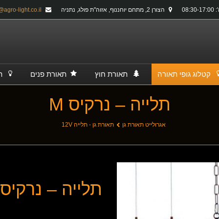
08:30-
הצורן 2, מתחם יוחננוף, אזוה''ת פולג, נתניה
info@agro-light.co.il
קטלוג גופי תאורה
תאורת חוץ
תאורת פנים
ת
תלייה – נרקיס M
אגרולייט תאורת גן
תאורת גן - תלייה 12V
תלייה – נרקיס M