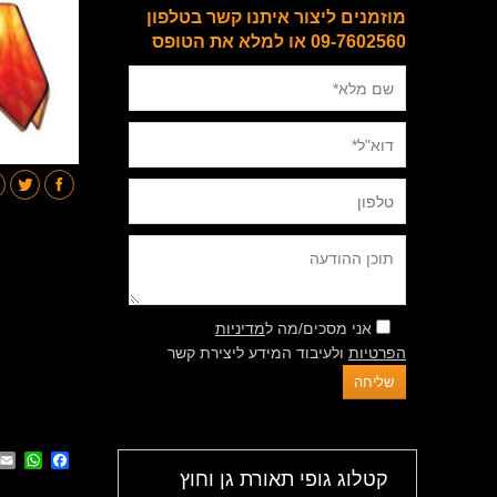
מוזמנים ליצור איתנו קשר בטלפון
09-7602560 או למלא את הטופס
אני מסכים/מה ל
מדיניות
הפרטיות
ולעיבוד המידע ליצירת קשר
App
cebook
קטלוג גופי תאורת גן וחוץ