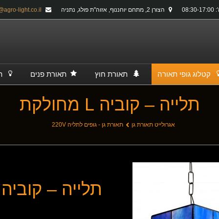
08:30-
הצורן 2, מתחם יוחננוף, אזוה''ת פולג, נתניה
info@agro-light.co.il
קטלוג גופי תאורה
תאורת חוץ
תאורת פנים
ת
תלייה – קוביה L מחולקת
אגרולייט תאורת גן
תאורת גן - גופים לתליה 220V
תלייה – קוביה L מחולקת