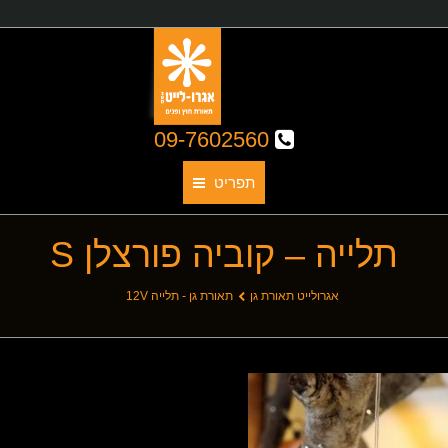
09-7602560
תפריט
תלייה – קוביה פורצלן S
תאורת גן
אודותינו
You are here:
אגרולייט תאורת גן
תאורת גן - תלייה 12V
קטלוג גופי תאורה
תאורת חוץ
תאורת פנים