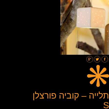
תאורת רחובות
בלוג
גלריות
צור קשר
תלייה – קוביה פורצלן
S