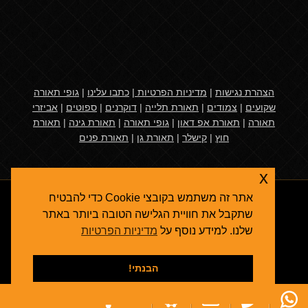
הצהרת נגישות
|
מדיניות הפרטיות
|
כתבו עלינו
|
גופי תאורה
שקועים
|
צמודים
|
תאורת תלייה
|
דוקרנים
|
ספוטים
|
אביזרי
תאורה
|
תאורת אפ דאון
|
גופי תאורה
|
תאורת גינה
|
תאורת
חוץ
|
קישלר
|
תאורת גן
|
תאורת פנים
x
אתר זה משתמש בקובצי Cookie כדי להבטיח
שתקבל את חוויית הגלישה הטובה ביותר באתר
שלנו. למידע נוסף על
מדיניות הפרטיות
אגרולייט
© 2026
תאורת גן
- גופי תאורה ואביזרי תאורת חוץ
קידום אתרים בגוגל
הבנתי!
תאורת פנים