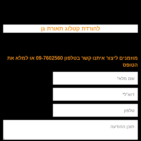
להורדת קטלוג תאורת גן
מוזמנים ליצור איתנו קשר בטלפון 09-7602560 או למלא את
הטופס