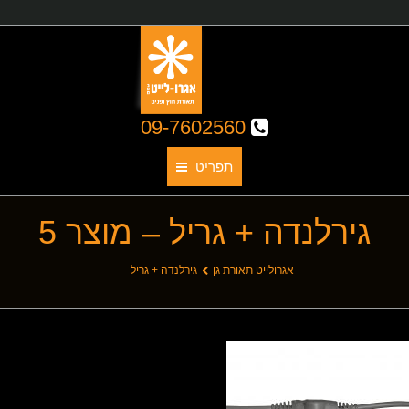
09-7602560
תפריט
גירלנדה + גריל – מוצר 5
תאורת גן
אודותינו
You are here:
אגרולייט תאורת גן
גירלנדה + גריל
קטלוג גופי תאורה
תאורת חוץ
תאורת פנים