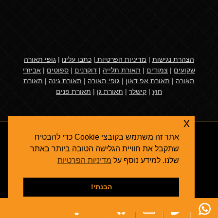
הצהרת נגישות
|
מדיניות הפרטיות
|
כתבו עלינו
|
גופי תאורה
שקועים
|
צמודים
|
תאורת תלייה
|
דוקרנים
|
ספוטים
|
אביזרי
תאורה
|
תאורת אפ דאון
|
גופי תאורה
|
תאורת גינה
|
תאורת
חוץ
|
קישלר
|
תאורת גן
|
תאורת פנים
x
אתר זה משתמש בקובצי Cookie כדי להבטיח
שתקבל את חוויית הגלישה הטובה ביותר באתר
שלנו. למידע נוסף על
מדיניות הפרטיות
אגרולייט
© 2026
תאורת גן
- גופי תאורה ואביזרי תאורת חוץ
קידום אתרים בגוגל
הבנתי!
תאורת פנים