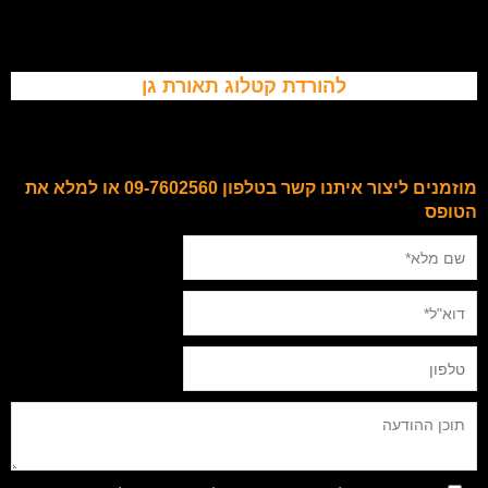
להורדת קטלוג תאורת גן
מוזמנים ליצור איתנו קשר בטלפון 09-7602560 או למלא את
הטופס