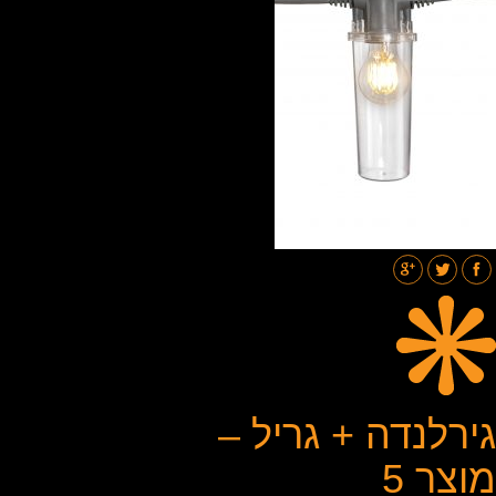
תאורת רחובות
בלוג
גלריות
צור קשר
גירלנדה + גריל –
מוצר 5