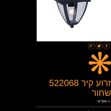
תאורת רחובות
בלוג
גלריות
צור קשר
זרוע קיר 522068
שחור
מק”ט: