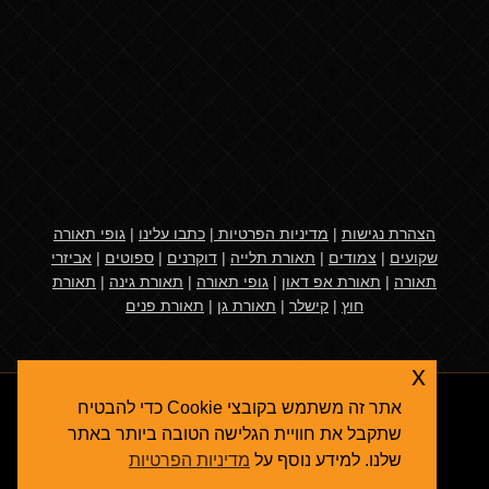
הצהרת נגישות
|
מדיניות הפרטיות
|
כתבו עלינו
|
גופי תאורה
שקועים
|
צמודים
|
תאורת תלייה
|
דוקרנים
|
ספוטים
|
אביזרי
תאורה
|
תאורת אפ דאון
|
גופי תאורה
|
תאורת גינה
|
תאורת
חוץ
|
קישלר
|
תאורת גן
|
תאורת פנים
x
אתר זה משתמש בקובצי Cookie כדי להבטיח
שתקבל את חוויית הגלישה הטובה ביותר באתר
שלנו. למידע נוסף על
מדיניות הפרטיות
אגרולייט
© 2026
תאורת גן
- גופי תאורה ואביזרי תאורת חוץ