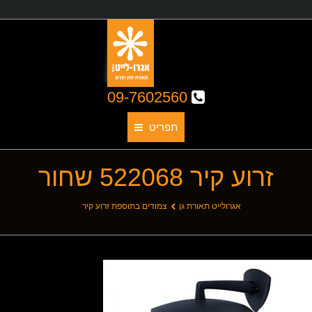
09-7602560
תפריט
זרוע קיר 522068 שחור
תאורת גן
אודותינו
You are here:
אגרולייט תאורת גן
צמודים בתוספת זרוע קיר
קטלוג גופי תאורה
תאורת חוץ
תאורת פנים