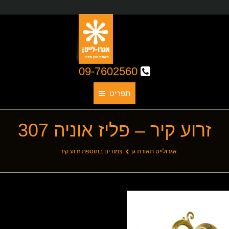
09-7602560
תפריט
זרוע קיר – פליז אוניה 307
תאורת גן
אודותינו
You are here:
אגרולייט תאורת גן
צמודים בתוספת זרוע קיר
קטלוג גופי תאורה
תאורת חוץ
תאורת פנים