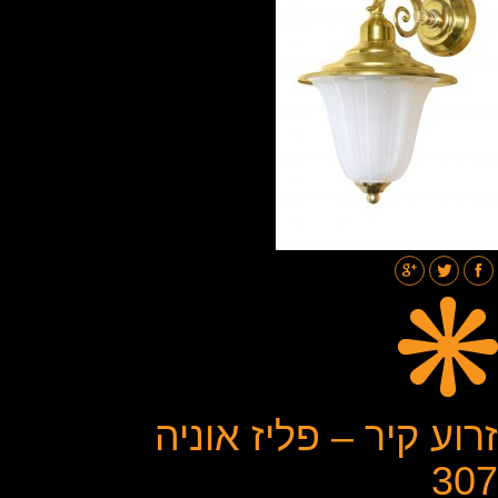
תאורת רחובות
בלוג
גלריות
צור קשר
זרוע קיר – פליז אוניה
307