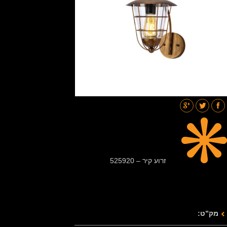
תאורת רחובות
בלוג
גלריות
צור קשר
זרוע קיר – 525920
מק”ט: