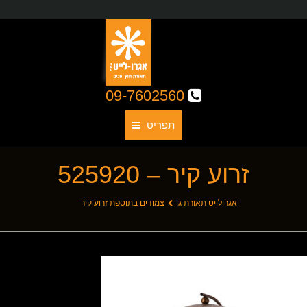
09-7602560
תפריט
זרוע קיר – 525920
תאורת גן
אודותינו
You are here:
אגרולייט תאורת גן
צמודים בתוספת זרוע קיר
קטלוג גופי תאורה
תאורת חוץ
תאורת פנים