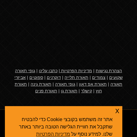
הצהרת נגישות
|
מדיניות הפרטיות
|
כתבו עלינו
|
גופי תאורה
שקועים
|
צמודים
|
תאורת תלייה
|
דוקרנים
|
ספוטים
|
אביזרי
תאורה
|
תאורת אפ דאון
|
גופי תאורה
|
תאורת גינה
|
תאורת
חוץ
|
קישלר
|
תאורת גן
|
תאורת פנים
x
אתר זה משתמש בקובצי Cookie כדי להבטיח
שתקבל את חוויית הגלישה הטובה ביותר באתר
שלנו. למידע נוסף על
מדיניות הפרטיות