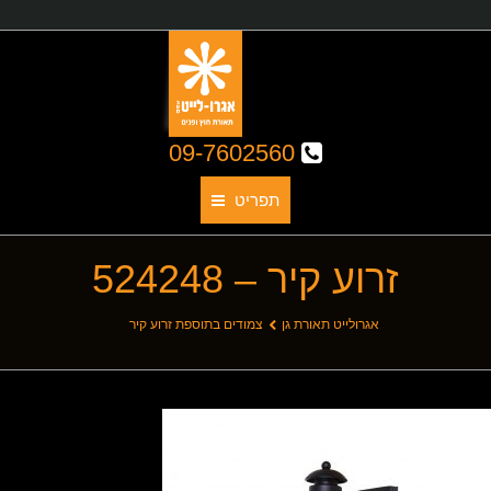
09-7602560
תפריט
זרוע קיר – 524248
תאורת גן
אודותינו
You are here:
אגרולייט תאורת גן
צמודים בתוספת זרוע קיר
קטלוג גופי תאורה
תאורת חוץ
תאורת פנים