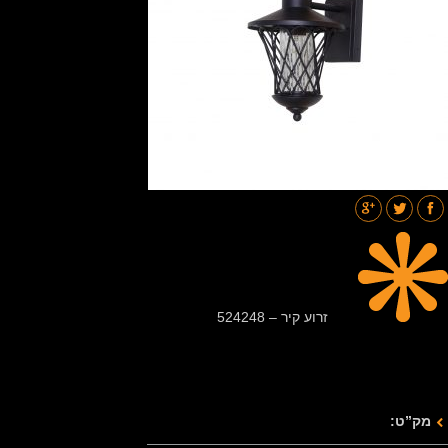
תאורת רחובות
בלוג
גלריות
צור קשר
זרוע קיר – 524248
מק”ט: