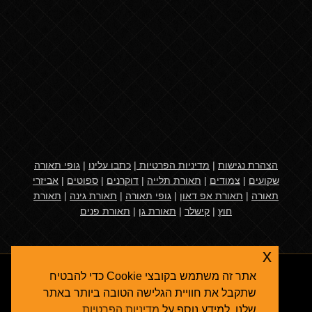
הצהרת נגישות
|
מדיניות הפרטיות
|
כתבו עלינו
|
גופי תאורה
שקועים
|
צמודים
|
תאורת תלייה
|
דוקרנים
|
ספוטים
|
אביזרי
תאורה
|
תאורת אפ דאון
|
גופי תאורה
|
תאורת גינה
|
תאורת
חוץ
|
קישלר
|
תאורת גן
|
תאורת פנים
x
אתר זה משתמש בקובצי Cookie כדי להבטיח
שתקבל את חוויית הגלישה הטובה ביותר באתר
שלנו. למידע נוסף על
מדיניות הפרטיות