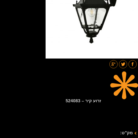
תאורת רחובות
בלוג
גלריות
צור קשר
זרוע קיר – 524083
מק”ט: