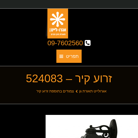
09-7602560
תפריט
זרוע קיר – 524083
תאורת גן
אודותינו
You are here:
אגרולייט תאורת גן
צמודים בתוספת זרוע קיר
קטלוג גופי תאורה
תאורת חוץ
תאורת פנים