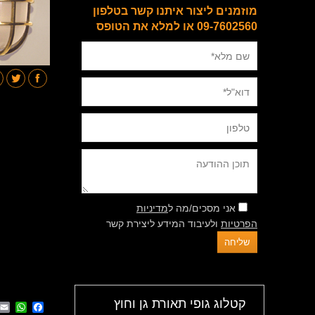
מוזמנים ליצור איתנו קשר בטלפון
09-7602560 או למלא את הטופס
אני מסכים/מה ל
מדיניות
הפרטיות
ולעיבוד המידע ליצירת קשר
קטלוג גופי תאורת גן וחוץ
App
cebook