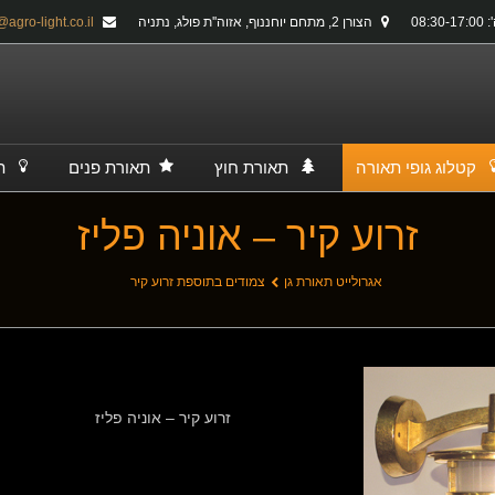
08:30-
הצורן 2, מתחם יוחננוף, אזוה''ת פולג, נתניה
info@agro-light.co.il
קטלוג גופי תאורה
תאורת חוץ
תאורת פנים
ת
זרוע קיר – אוניה פליז
אגרולייט תאורת גן
צמודים בתוספת זרוע קיר
זרוע קיר – אוניה פליז