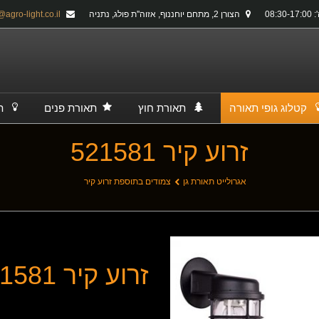
08:30-
הצורן 2, מתחם יוחננוף, אזוה''ת פולג, נתניה
info@agro-light.co.il
קטלוג גופי תאורה
תאורת חוץ
תאורת פנים
ת
זרוע קיר 521581
אגרולייט תאורת גן
צמודים בתוספת זרוע קיר
זרוע קיר 521581