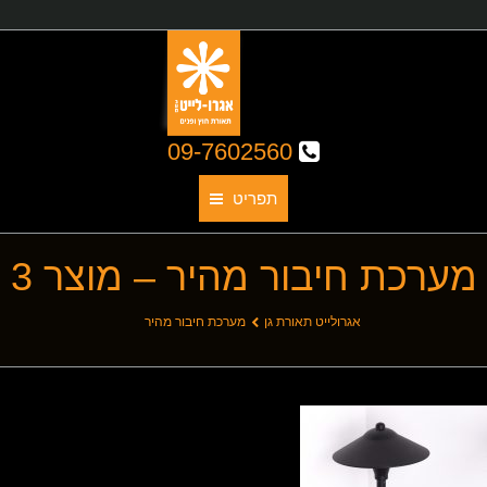
09-7602560
תפריט
מערכת חיבור מהיר – מוצר 3
תאורת גן
אודותינו
You are here:
אגרולייט תאורת גן
מערכת חיבור מהיר
קטלוג גופי תאורה
תאורת חוץ
תאורת פנים