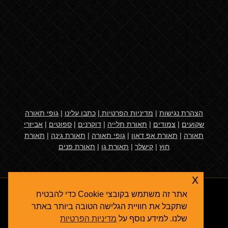
הצהרת נגישות
|
מדיניות הפרטיות
|
כתבו עלינו
|
גופי תאורה
שקועים
|
צמודים
|
תאורת תלייה
|
דוקרנים
|
ספוטים
|
אביזרי
תאורה
|
תאורת אפ דאון
|
גופי תאורה
|
תאורת גינה
|
תאורת
חוץ
|
קישלר
|
תאורת גן
|
תאורת פנים
x
אתר זה משתמש בקובצי Cookie כדי להבטיח
שתקבל את חוויית הגלישה הטובה ביותר באתר
שלנו. למידע נוסף על
מדיניות הפרטיות