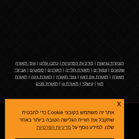
הצהרת נגישות
|
מדיניות הפרטיות
|
כתבו עלינו
|
גופי תאורה
שקועים
|
צמודים
|
תאורת תלייה
|
דוקרנים
|
ספוטים
|
אביזרי
תאורה
|
תאורת אפ דאון
|
גופי תאורה
|
תאורת גינה
|
תאורת
חוץ
|
קישלר
|
תאורת גן
|
תאורת פנים
x
אתר זה משתמש בקובצי Cookie כדי להבטיח
שתקבל את חוויית הגלישה הטובה ביותר באתר
שלנו. למידע נוסף על
מדיניות הפרטיות
אגרולייט
© 2026
תאורת גן
- גופי תאורה ואביזרי תאורת חוץ