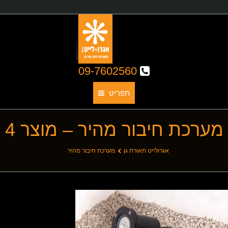
09-7602560
תפריט
מערכת חיבור מהיר – מוצר 4
תאורת גן
אודותינו
You are here:
אגרולייט תאורת גן
מערכת חיבור מהיר
קטלוג גופי תאורה
תאורת חוץ
תאורת פנים