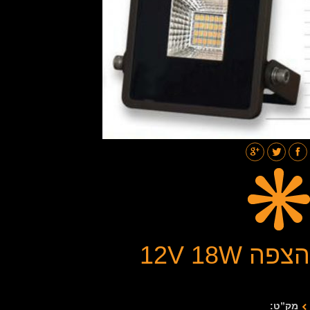
תאורת רחובות
בלוג
גלריות
צור קשר
הצפה 12V 18W
מק”ט: