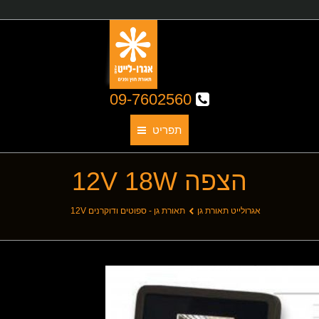
09-7602560
תפריט
הצפה 12V 18W
תאורת גן
אודותינו
You are here:
אגרולייט תאורת גן
תאורת גן - ספוטים ודוקרנים 12V
קטלוג גופי תאורה
תאורת חוץ
תאורת פנים