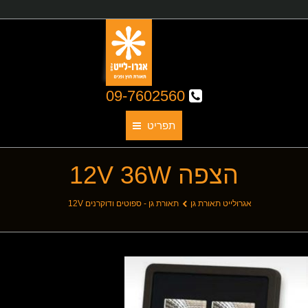
09-7602560
תפריט
הצפה 12V 36W
תאורת גן
אודותינו
You are here:
אגרולייט תאורת גן
תאורת גן - ספוטים ודוקרנים 12V
קטלוג גופי תאורה
תאורת חוץ
תאורת פנים