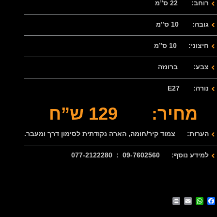
רוחב: 22 ס”מ
גובה: 10 ס”מ
חיצוני: 10 ס”מ
צבע: ברונזה
נורה: E27
מחיר: 129 ש”ח
הערות: צמוד קיר/חומה, הארה נקודתית לסימון דרך ומעבר.
למידע נוסף: 09-7602560 : 077-2122280
Print
WhatsApp
Email
Facebook