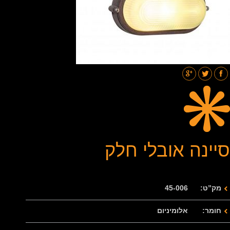
תאורת רחובות
בלוג
גלריות
צור קשר
סיינה אובלי חלק
מק”ט: 45-006
חומר: אלומיניום