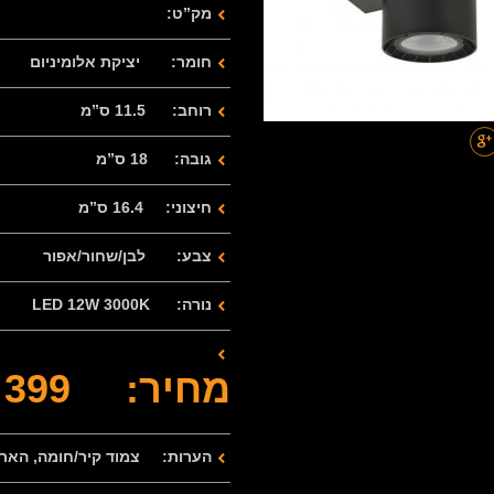
מק”ט:
חומר: יציקת אלומיניום
רוחב: 11.5 ס”מ
גובה: 18 ס”מ
חיצוני: 16.4 ס”מ
צבע: לבן/שחור/אפור
נורה: LED 12W 3000K
מחיר: 399 ש”ח
הערות: צמוד קיר/חומה, הארה 