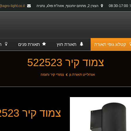
08:30-
הצורן 2, מתחם יוחננוף, אזוה''ת פולג, נתניה
info@agro-light.co.il
קטלוג גופי תאורה
תאורת חוץ
תאורת פנים
ת
צמוד קיר 522523
אגרולייט תאורת גן
צמודי קיר וחומה
צמוד קיר 522523