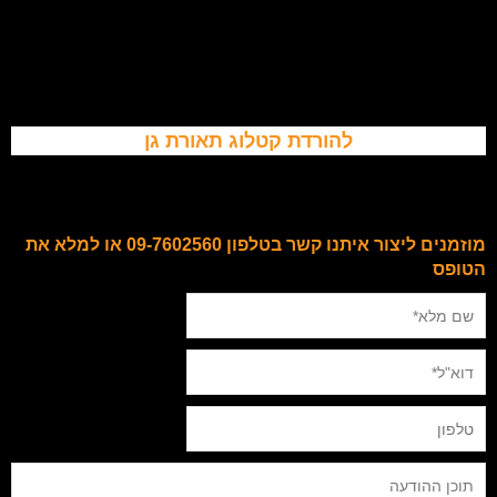
להורדת קטלוג תאורת גן
מוזמנים ליצור איתנו קשר בטלפון 09-7602560 או למלא את
הטופס