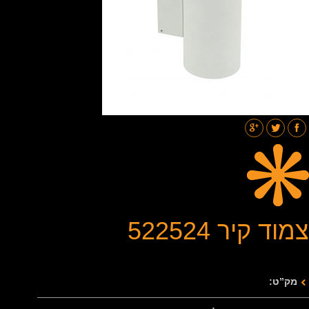
תאורת רחובות
בלוג
גלריות
צור קשר
צמוד קיר 522524
מק”ט: