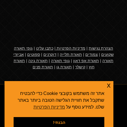
הצהרת נגישות
|
מדיניות הפרטיות
|
כתבו עלינו
|
גופי תאורה
שקועים
|
צמודים
|
תאורת תלייה
|
דוקרנים
|
ספוטים
|
אביזרי
תאורה
|
תאורת אפ דאון
|
גופי תאורה
|
תאורת גינה
|
תאורת
חוץ
|
קישלר
|
תאורת גן
|
תאורת פנים
x
אתר זה משתמש בקובצי Cookie כדי להבטיח
שתקבל את חוויית הגלישה הטובה ביותר באתר
שלנו. למידע נוסף על
מדיניות הפרטיות
אגרולייט
© 2026
תאורת גן
- גופי תאורה ואביזרי תאורת חוץ
קידום אתרים בגוגל
הבנתי!