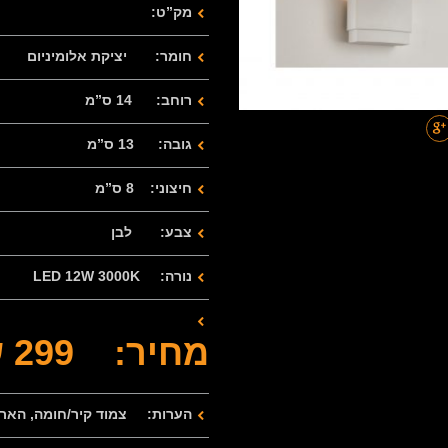
מק”ט:
חומר: יציקת אלומיניום
רוחב: 14 ס”מ
גובה: 13 ס”מ
חיצוני: 8 ס”מ
צבע: לבן
נורה: LED 12W 3000K
מחיר: 299 ש”ח
הערות: צמוד קיר/חומה, הארה 