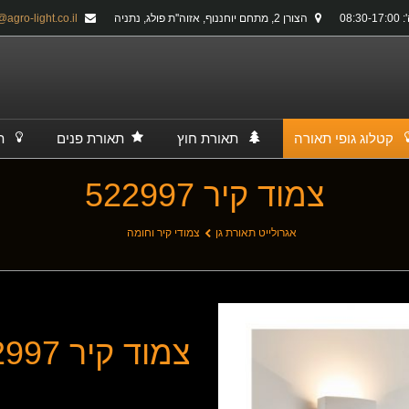
08:30-
הצורן 2, מתחם יוחננוף, אזוה''ת פולג, נתניה
info@agro-light.co.il
קטלוג גופי תאורה
תאורת חוץ
תאורת פנים
ת
צמוד קיר 522997
אגרולייט תאורת גן
צמודי קיר וחומה
צמוד קיר 522997