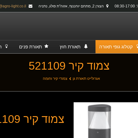
08:30-
הצורן 2, מתחם יוחננוף, אזוה''ת פולג, נתניה
info@agro-light.co.il
קטלוג גופי תאורה
תאורת חוץ
תאורת פנים
ת
צמוד קיר 521109
אגרולייט תאורת גן
צמודי קיר וחומה
צמוד קיר 521109