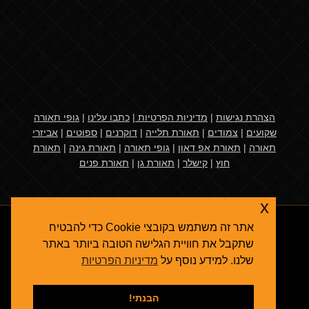
הצהרת נגישות
|
מדיניות הפרטיות
|
כתבו עלינו
|
גופי תאורה
שקועים
|
צמודים
|
תאורת תלייה
|
דוקרנים
|
ספוטים
|
אביזרי
תאורה
|
תאורת אפ דאון
|
גופי תאורה
|
תאורת גינה
|
תאורת
חוץ
|
קישלר
|
תאורת גן
|
תאורת פנים
x
אתר זה משתמש בקובצי Cookie כדי להבטיח
שתקבל את חוויית הגלישה הטובה ביותר באתר
שלנו. למידע נוסף על
מדיניות הפרטיות
אגרולייט
© 2026
תאורת גן
- גופי תאורה ואביזרי תאורת חוץ
קידום אתרים בגוגל
הבנתי!