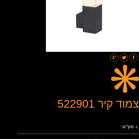
תאורת רחובות
בלוג
גלריות
צור קשר
צמוד קיר 522901
מק”ט: