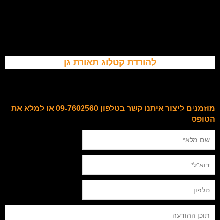
להורדת קטלוג תאורת גן
מוזמנים ליצור איתנו קשר בטלפון 09-7602560 או למלא את
הטופס