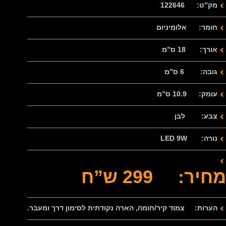
מק”ט: 122646
חומר: אלומיניום
אורך: 18 ס”מ
גובה: 6 ס”מ
עומק: 10.9 ס”מ
צבע: לבן
נורה: LED 9W
מחיר: 299 ש”ח
הערות: צמוד קיר/חומה, הארה נקודתית לסימון דרך ומעבר.