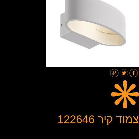
תאורת רחובות
בלוג
גלריות
צור קשר
צמוד קיר 122646