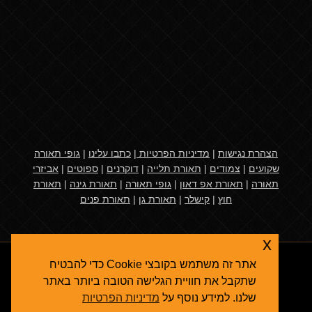
הצהרת נגישות
|
מדיניות הפרטיות
|
כתבו עלינו
|
גופי תאורה
שקועים
|
צמודים
|
תאורת תלייה
|
דוקרנים
|
ספוטים
|
אביזרי
תאורה
|
תאורת אפ דאון
|
גופי תאורה
|
תאורת גינה
|
תאורת
חוץ
|
קישלר
|
תאורת גן
|
תאורת פנים
x
אתר זה משתמש בקובצי Cookie כדי להבטיח
שתקבל את חוויית הגלישה הטובה ביותר באתר
שלנו. למידע נוסף על
מדיניות הפרטיות