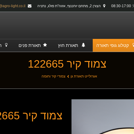
08:30-
הצורן 2, מתחם יוחננוף, אזוה''ת פולג, נתניה
info@agro-light.co.il
קטלוג גופי תאורה
תאורת חוץ
תאורת פנים
ת
צמוד קיר 122665
אגרולייט תאורת גן
צמודי קיר וחומה
צמוד קיר 122665