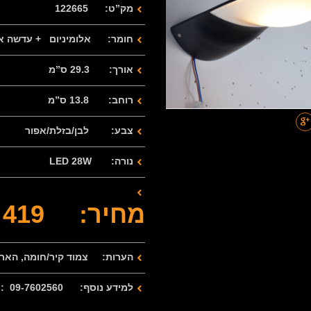
מק”ט: 122665
חומר: אלומיניום
+ עדשה א
אורך: 29.3 ס”מ
רוחב: 13.8 ס”מ
צבע: לבן/בזלת/אפור
נורה: LED 28W
מחיר: 419 ש”ח
הערות: צמוד קיר/חומה, הארה 
למידע נוסף: 09-7602560 : 077-2122280