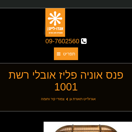
09-7602560
תפריט
פנס אוניה פליז אובלי רשת
תאורת גן
1001
אודותינו
קטלוג גופי תאורה
You are here:
אגרולייט תאורת גן
צמודי קיר וחומה
תאורת חוץ
תאורת פנים