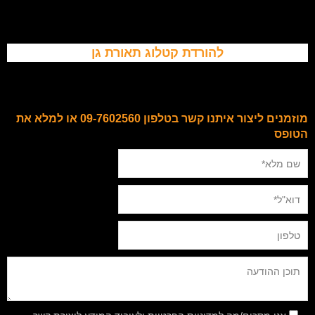
להורדת קטלוג תאורת גן
מוזמנים ליצור איתנו קשר בטלפון 09-7602560 או למלא את
הטופס