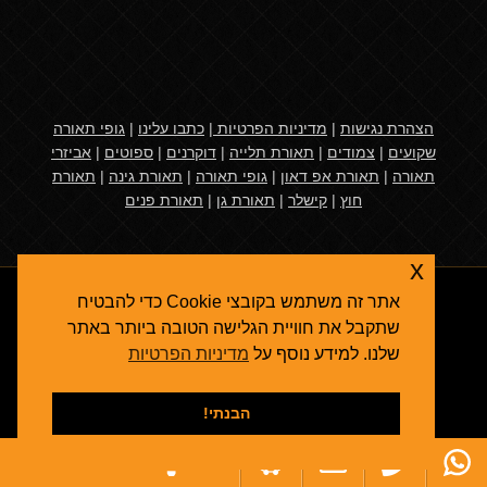
הצהרת נגישות
|
מדיניות הפרטיות
|
כתבו עלינו
|
גופי תאורה
שקועים
|
צמודים
|
תאורת תלייה
|
דוקרנים
|
ספוטים
|
אביזרי
תאורה
|
תאורת אפ דאון
|
גופי תאורה
|
תאורת גינה
|
תאורת
חוץ
|
קישלר
|
תאורת גן
|
תאורת פנים
x
אתר זה משתמש בקובצי Cookie כדי להבטיח
שתקבל את חוויית הגלישה הטובה ביותר באתר
שלנו. למידע נוסף על
מדיניות הפרטיות
אגרולייט
© 2026
תאורת גן
- גופי תאורה ואביזרי תאורת חוץ
קידום אתרים בגוגל
הבנתי!
תאורת פנים