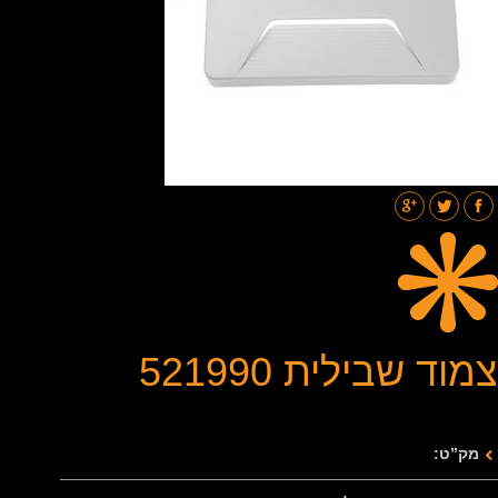
תאורת רחובות
בלוג
גלריות
צור קשר
צמוד שבילית 521990
מק”ט: