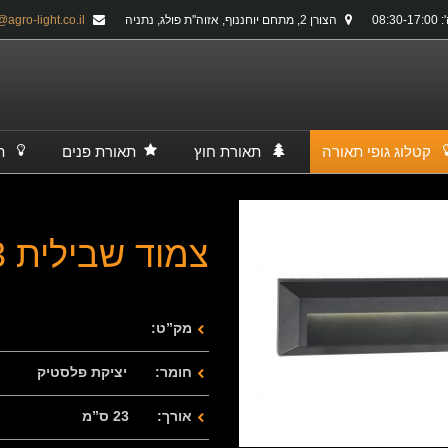
08:30-
הצורן 2, מתחם יוחננוף, אזוה''ת פולג, נתניה
info@agro-light.co.il
קטלוג גופי תאורה
תאורת חוץ
תאורת פנים
ת
צמוד שבילית 521993
מק”ט:
חומר: יציקת פלסטיק
אורך: 23 ס”מ