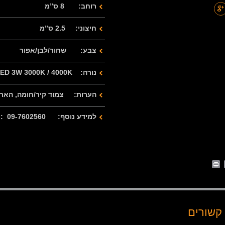
רוחב: 8 ס”מ
חיצוני: 2.5 ס”מ
צבע: שחור/לבן/אפור
נורה: LED 3W 3000K / 4000K
הערות: צמוד קיר/חומה, הארה 
למידע נוסף: 09-7602560 : 077-2122280
Print
Whats
Email
Fa
קשורים