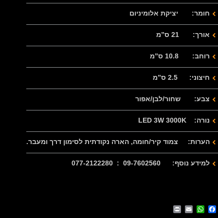
חומר: יציקת אלומיניום
אורך: 21 ס”מ
רוחב: 10.8 ס”מ
חיצוני: 2.5 ס”מ
צבע: שחור/לבן/אפור
נורה: LED 3W 3000K
הערות: צמוד קיר/חומה, הארה נקודתית לסימון דרך ומעבר.
למידע נוסף: 09-7602560 : 077-2122280
Print
WhatsApp
Email
Facebook