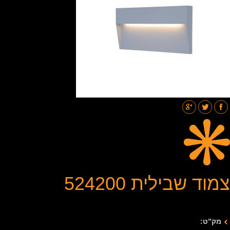
תאורת רחובות
בלוג
גלריות
צור קשר
צמוד שבילית 524200
מק”ט: