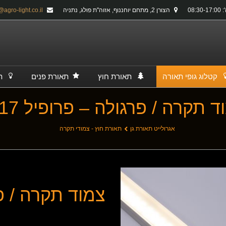
08:30-
הצורן 2, מתחם יוחננוף, אזוה''ת פולג, נתניה
info@agro-light.co.il
קטלוג גופי תאורה
תאורת חוץ
תאורת פנים
ת
 תקרה / פרגולה – פרופיל 0717
אגרולייט תאורת גן
תאורת חוץ - צמודי תקרה
צמוד תקרה / פרג