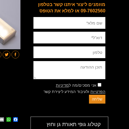
מוזמנים ליצור איתנו קשר בטלפון
09-7602560 או למלא את הטופס
אני מסכים/מה ל
מדיניות
הפרטיות
ולעיבוד המידע ליצירת קשר
App
cebook
קטלוג גופי תאורת גן וחוץ