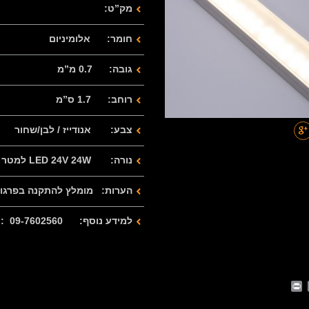
מק”ט:
חומר: אלומיניום
גובה: 0.7 מ”מ
רוחב: 1.7 ס”מ
צבע: אנודייז / לבן/שחור
נורה: LED 24V 24W למטר
הערות: מומלץ להתקנה בפרג
למידע נוסף: 09-7602560 : 077-2122280
Print
Whats
Email
Fa