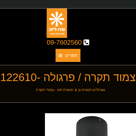
09-7602560
תפריט
צמוד תקרה / פרגולה -122610
תאורת גן
אודותינו
You are here:
אגרולייט תאורת גן
תאורת חוץ - צמודי תקרה
קטלוג גופי תאורה
תאורת חוץ
תאורת פנים