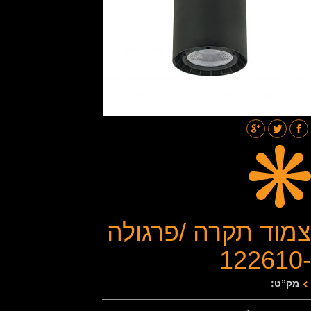
תאורת רחובות
בלוג
גלריות
צור קשר
צמוד תקרה /פרגולה
-122610
מק”ט: