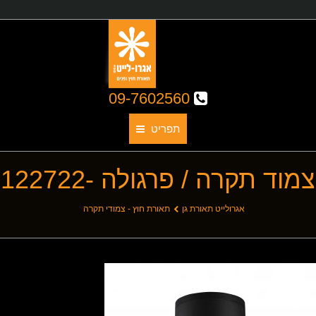
09-7602560
תפריט
צמוד תקרה / פרגולה -122722
תאורת גן
אודותינו
You are here:
אגרולייט תאורת גן
תאורת חוץ - צמודי תקרה
קטלוג גופי תאורה
תאורת חוץ
תאורת פנים