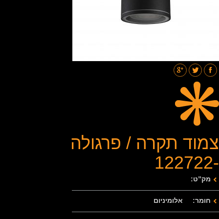
תאורת רחובות
בלוג
גלריות
צור קשר
צמוד תקרה / פרגולה
-122722
מק”ט:
חומר: אלומיניום