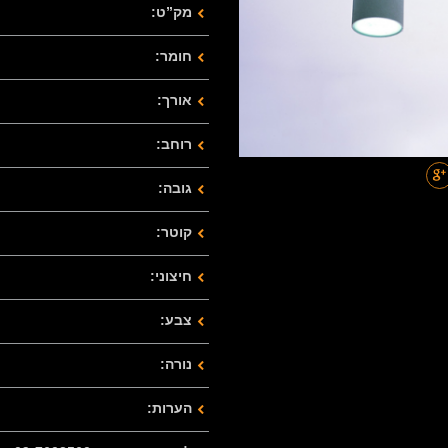
מק”ט:
חומר:
אורך:
רוחב:
גובה:
קוטר:
חיצוני:
צבע:
נורה:
הערות: