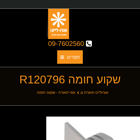
09-7602560
תפריט
שקוע חומה R120796
תאורת גן
אודותינו
You are here:
אגרולייט תאורת גן
גופי תאורה - שקועי חומה
קטלוג גופי תאורה
תאורת חוץ
תאורת פנים