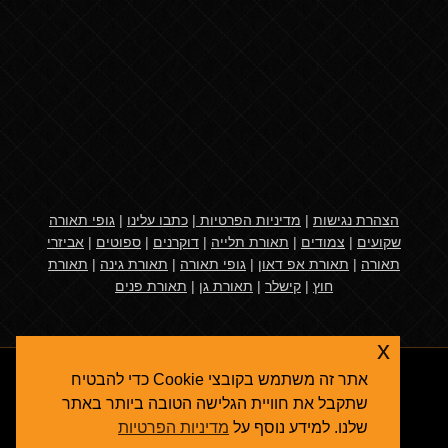
הצהרת נגישות
|
מדיניות הפרטיות
|
כתבו עלינו
|
גופי תאורה
שקועים
|
צמודים
|
תאורת תלייה
|
דוקרנים
|
ספוטים
|
אביזרי
תאורה
|
תאורת אפ דאון
|
גופי תאורה
|
תאורת גינה
|
תאורת
חוץ
|
קישלר
|
תאורת גן
|
תאורת פנים
x
אתר זה משתמש בקובצי Cookie כדי להבטיח
שתקבל את חוויית הגלישה הטובה ביותר באתר
שלנו. למידע נוסף על
מדיניות הפרטיות