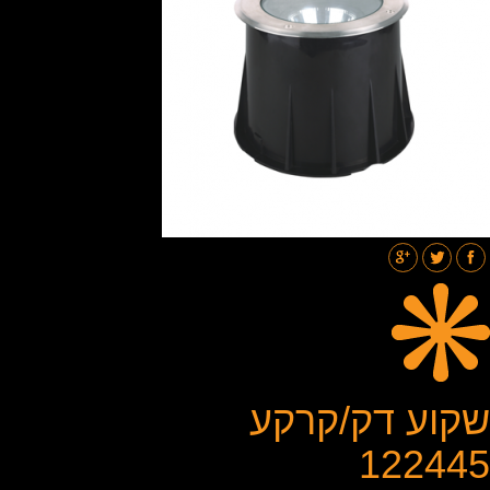
תאורת רחובות
בלוג
גלריות
צור קשר
שקוע דק/קרקע
122445