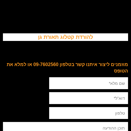
להורדת קטלוג תאורת גן
מוזמנים ליצור איתנו קשר בטלפון 09-7602560 או למלא את
הטופס