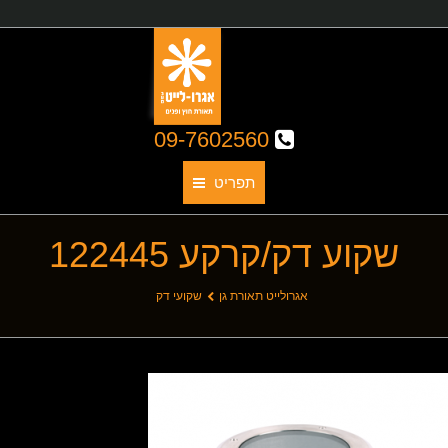
09-7602560
תפריט
שקוע דק/קרקע 122445
תאורת גן
אודותינו
You are here:
אגרולייט תאורת גן
שקועי דק
קטלוג גופי תאורה
תאורת חוץ
תאורת פנים