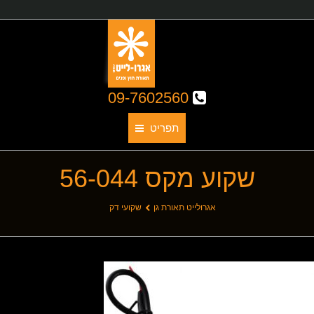
09-7602560
תפריט
שקוע מקס 56-044
תאורת גן
אודותינו
You are here:
אגרולייט תאורת גן
שקועי דק
קטלוג גופי תאורה
תאורת חוץ
תאורת פנים