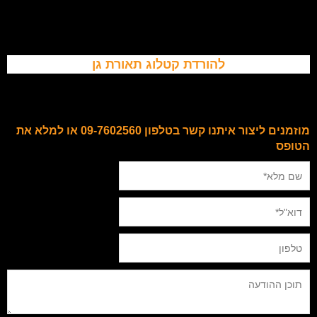
להורדת קטלוג תאורת גן
מוזמנים ליצור איתנו קשר בטלפון 09-7602560 או למלא את
הטופס