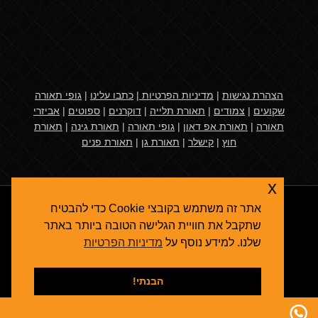
הצהרת נגישות
|
מדיניות הפרטיות
|
כתבו עלינו
|
גופי תאורה
שקועים
|
צמודים
|
תאורת תלייה
|
דוקרנים
|
ספוטים
|
אביזרי
תאורה
|
תאורת אפ דאון
|
גופי תאורה
|
תאורת גינה
|
תאורת
חוץ
|
קישלר
|
תאורת גן
|
תאורת פנים
x
אתר זה משתמש בקובצי Cookie כדי להבטיח
שתקבל את חוויית הגלישה הטובה ביותר באתר
שלנו. למידע נוסף על
מדיניות הפרטיות
אגרולייט
© 2026
תאורת גן
- גופי תאורה ואביזרי תאורת חוץ
קידום אתרים בגוגל
הבנתי!
תאורת פנים