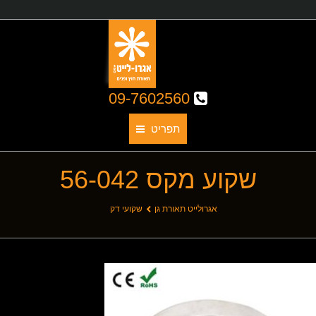
09-7602560
תפריט
שקוע מקס 56-042
תאורת גן
אודותינו
You are here:
אגרולייט תאורת גן
שקועי דק
קטלוג גופי תאורה
תאורת חוץ
תאורת פנים