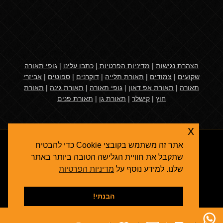
הצהרת נגישות
|
מדיניות הפרטיות
|
כתבו עלינו
|
גופי תאורה
שקועים
|
צמודים
|
תאורת תלייה
|
דוקרנים
|
ספוטים
|
אביזרי
תאורה
|
תאורת אפ דאון
|
גופי תאורה
|
תאורת גינה
|
תאורת
חוץ
|
קישלר
|
תאורת גן
|
תאורת פנים
x
אתר זה משתמש בקובצי Cookie כדי להבטיח
שתקבל את חוויית הגלישה הטובה ביותר באתר
שלנו. למידע נוסף על
מדיניות הפרטיות
אגרולייט
© 2026
תאורת גן
- גופי תאורה ואביזרי תאורת חוץ
קידום אתרים בגוגל
הבנתי!
תאורת פנים