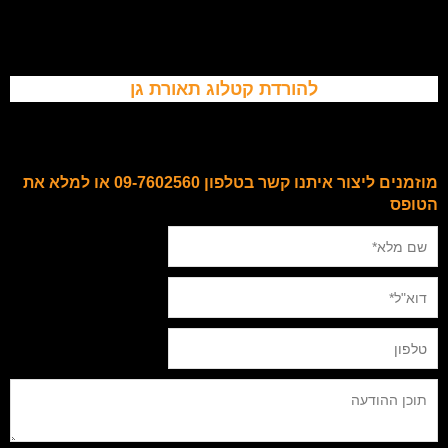
להורדת קטלוג תאורת גן
מוזמנים ליצור איתנו קשר בטלפון 09-7602560 או למלא את
הטופס