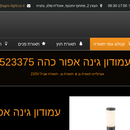
08:30-
הצורן 2, מתחם יוחננוף, אזוה''ת פולג, נתניה
info@agro-light.co.il
קטלוג גופי תאורה
תאורת חוץ
תאורת פנים
ת
מודון גינה אפור כהה 523375
אגרולייט תאורת גן
תאורת גן - תאורת שביל 220V
עמודון גינה אפור 