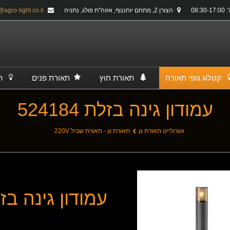
08:30-
הצורן 2, מתחם יוחננוף, אזוה''ת פולג, נתניה
info@agro-light.co.il
קטלוג גופי תאורה
תאורת חוץ
תאורת פנים
ת
עמודון גינה בזלת 524184
אגרולייט תאורת גן
תאורת גן - תאורת שביל 220V
עמודון גינה בזלת 84