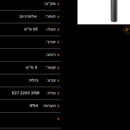
מק”ט:
חומר: אלומיניום
גובה: 65 ס”מ
אורך:
רוחב:
קוטר: 9 ס”מ
צבע: בזלת
נורה: E27 220V 20W
הערות: IP54