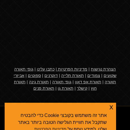
הצהרת נגישות
|
מדיניות הפרטיות
|
כתבו עלינו
|
גופי תאורה
שקועים
|
צמודים
|
תאורת תלייה
|
דוקרנים
|
ספוטים
|
אביזרי
תאורה
|
תאורת אפ דאון
|
גופי תאורה
|
תאורת גינה
|
תאורת
חוץ
|
קישלר
|
תאורת גן
|
תאורת פנים
x
אתר זה משתמש בקובצי Cookie כדי להבטיח
שתקבל את חוויית הגלישה הטובה ביותר באתר
שלנו. למידע נוסף על
מדיניות הפרטיות