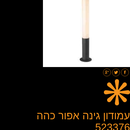
תאורת רחובות
בלוג
גלריות
צור קשר
עמודון גינה אפור כהה
523376