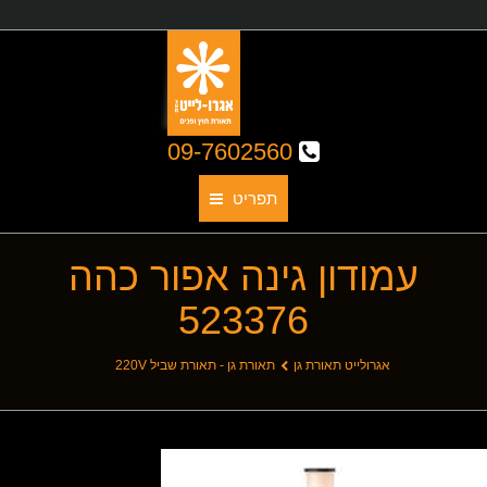
09-7602560
תפריט
עמודון גינה אפור כהה
תאורת גן
523376
אודותינו
קטלוג גופי תאורה
You are here:
אגרולייט תאורת גן
תאורת גן - תאורת שביל 220V
תאורת חוץ
תאורת פנים