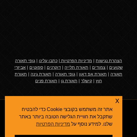
הצהרת נגישות
|
מדיניות הפרטיות
|
כתבו עלינו
|
גופי תאורה
שקועים
|
צמודים
|
תאורת תלייה
|
דוקרנים
|
ספוטים
|
אביזרי
תאורה
|
תאורת אפ דאון
|
גופי תאורה
|
תאורת גינה
|
תאורת
חוץ
|
קישלר
|
תאורת גן
|
תאורת פנים
x
אתר זה משתמש בקובצי Cookie כדי להבטיח
שתקבל את חוויית הגלישה הטובה ביותר באתר
שלנו. למידע נוסף על
מדיניות הפרטיות
אגרולייט
© 2026
תאורת גן
- גופי תאורה ואביזרי תאורת חוץ