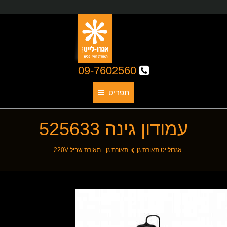
09-7602560
תפריט
עמודון גינה 525633
תאורת גן
אודותינו
You are here:
אגרולייט תאורת גן
תאורת גן - תאורת שביל 220V
קטלוג גופי תאורה
תאורת חוץ
תאורת פנים