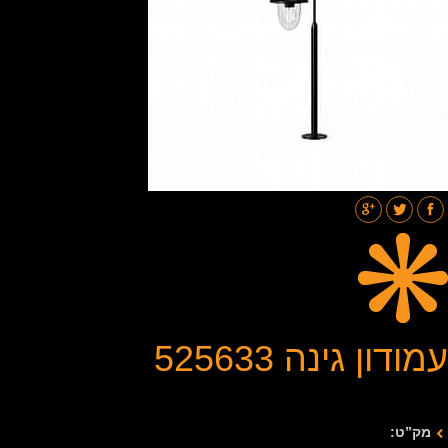
תאורת רחובות
בלוג
גלריות
צור קשר
עמודון גינה 525633
מק”ט: