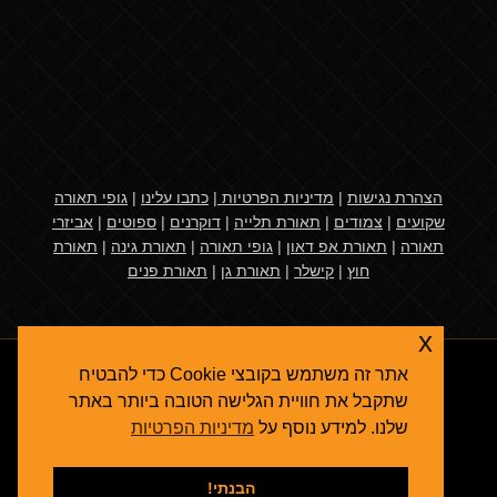
הצהרת נגישות
|
מדיניות הפרטיות
|
כתבו עלינו
|
גופי תאורה
שקועים
|
צמודים
|
תאורת תלייה
|
דוקרנים
|
ספוטים
|
אביזרי
תאורה
|
תאורת אפ דאון
|
גופי תאורה
|
תאורת גינה
|
תאורת
חוץ
|
קישלר
|
תאורת גן
|
תאורת פנים
x
אתר זה משתמש בקובצי Cookie כדי להבטיח
שתקבל את חוויית הגלישה הטובה ביותר באתר
שלנו. למידע נוסף על
מדיניות הפרטיות
אגרולייט
© 2026
תאורת גן
- גופי תאורה ואביזרי תאורת חוץ
קידום אתרים בגוגל
הבנתי!