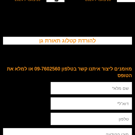
להורדת קטלוג תאורת גן
מוזמנים ליצור איתנו קשר בטלפון 09-7602560 או למלא את
הטופס