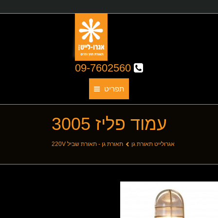
09-7602560
תפריט
עמוד פליז 3005
תאורת גן
אודותינו
You are here:
אגרולייט תאורת גן
תאורת גן - תאורת שביל 220V
קטלוג גופי תאורה
תאורת חוץ
תאורת פנים