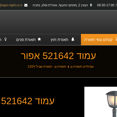
08:30-
הצורן 2, מתחם יוחננוף, אזוה''ת פולג, נתניה
info@agro-light.co.il
קטלוג גופי תאורה
תאורת חוץ
תאורת פנים
ת
עמוד 521642 אפור
אגרולייט תאורת גן
תאורת גן - תאורת שביל 220V
עמוד 521642 אפור