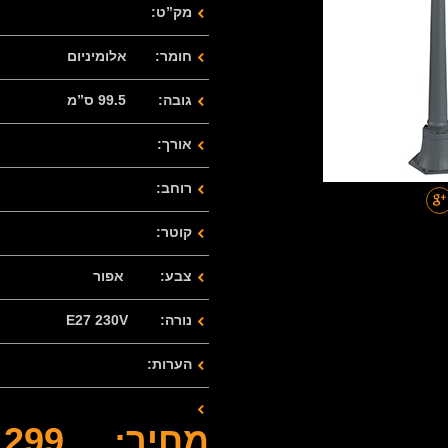
מק”ט:
חומר: אלומיניום
גובה: 99.5 ס”מ
אורך:
רוחב:
קוטר:
צבע: אפור
נורה: E27 230V
הערות:
מחיר: 299 ש”ח