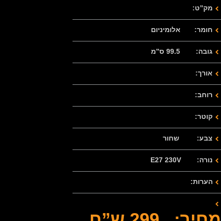
מק”ט:
חומר: אלומיניום
גובה: 99.5 ס”מ
אורך:
רוחב:
קוטר:
צבע: שחור
נורה: E27 230V
הערות:
מחיר: 299 ש”ח