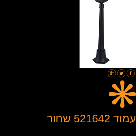
תאורת רחובות
בלוג
גלריות
צור קשר
עמוד 521642 שחור