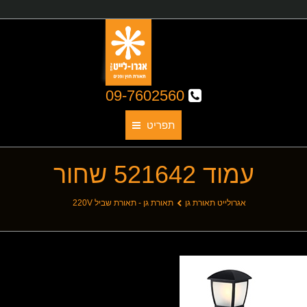
09-7602560
תפריט
עמוד 521642 שחור
תאורת גן
אודותינו
You are here:
אגרולייט תאורת גן
תאורת גן - תאורת שביל 220V
קטלוג גופי תאורה
תאורת חוץ
תאורת פנים