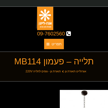
09-7602560
תפריט
תלייה – פעמון MB114
תאורת גן
אודותינו
You are here:
אגרולייט תאורת גן
תאורת גן - גופים לתליה 220V
קטלוג גופי תאורה
תאורת חוץ
תאורת פנים