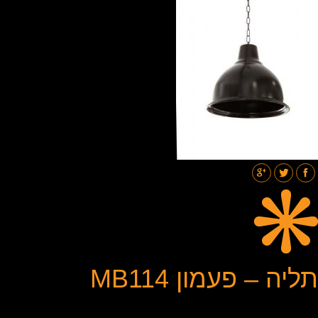
תאורת רחובות
בלוג
גלריות
צור קשר
תליה – פעמון MB114