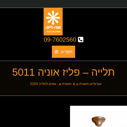
09-7602560
תפריט
תלייה – פליז אוניה 5011
תאורת גן
אודותינו
You are here:
אגרולייט תאורת גן
תאורת גן - גופים לתליה 220V
קטלוג גופי תאורה
תאורת חוץ
תאורת פנים