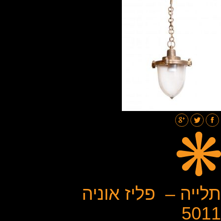
תאורת רחובות
בלוג
גלריות
צור קשר
תלייה – פליז אוניה
5011